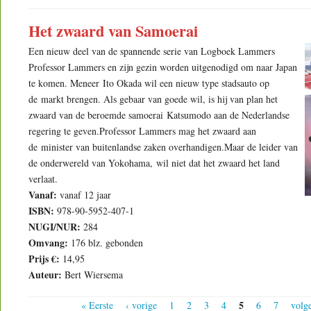
Het zwaard van Samoerai
Een nieuw deel van de spannende serie van Logboek Lammers
Professor Lammers en zijn gezin worden uitgenodigd om naar Japan
te komen. Meneer Ito Okada wil een nieuw type stadsauto op
de markt brengen. Als gebaar van goede wil, is hij van plan het
zwaard van de beroemde samoerai Katsumodo aan de Nederlandse
regering te geven.Professor Lammers mag het zwaard aan
de minister van buitenlandse zaken overhandigen.Maar de leider van
de onderwereld van Yokohama, wil niet dat het zwaard het land
verlaat.
Vanaf:
vanaf 12 jaar
ISBN:
978-90-5952-407-1
NUGI/NUR:
284
Omvang:
176 blz. gebonden
Prijs €:
14,95
Auteur:
Bert Wiersema
Pages
5
« Eerste
‹ vorige
1
2
3
4
6
7
volg