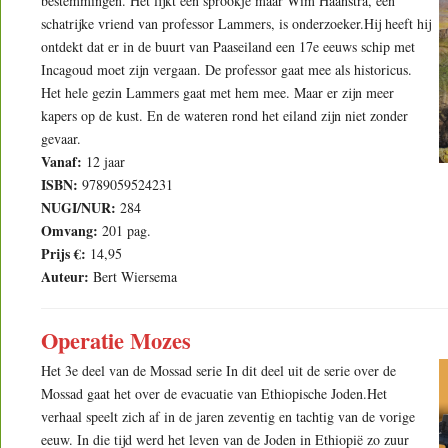
bestemmingen. Het lijkt een sprookje maar Wim Haanstra, een
schatrijke vriend van professor Lammers, is onderzoeker.Hij heeft hij
ontdekt dat er in de buurt van Paaseiland een 17e eeuws schip met
Incagoud moet zijn vergaan. De professor gaat mee als historicus.
Het hele gezin Lammers gaat met hem mee. Maar er zijn meer
kapers op de kust. En de wateren rond het eiland zijn niet zonder
gevaar.
Vanaf:
12 jaar
ISBN:
9789059524231
NUGI/NUR:
284
Omvang:
201 pag.
Prijs €:
14,95
Auteur:
Bert Wiersema
Operatie Mozes
Het 3e deel van de Mossad serie In dit deel uit de serie over de
Mossad gaat het over de evacuatie van Ethiopische Joden.Het
verhaal speelt zich af in de jaren zeventig en tachtig van de vorige
eeuw. In die tijd werd het leven van de Joden in Ethiopië zo zuur