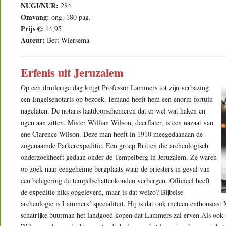
NUGI/NUR:
284
Omvang:
ong. 180 pag.
Prijs €:
14,95
Auteur:
Bert Wiersema
Erfenis uit Jeruzalem
Op een druilerige dag krijgt Professor Lammers tot zijn verbazing
een Engelsenotaris op bezoek. Iemand heeft hem een enorm fortuin
nagelaten. De notaris laatdoorschemeren dat er wel wat haken en
ogen aan zitten. Mister Willian Wilson, deerflater, is een nazaat van
ene Clarence Wilson. Deze man heeft in 1910 meegedaanaan de
zogenaamde Parkerexpeditie. Een groep Britten die archeologisch
onderzoekheeft gedaan onder de Tempelberg in Jeruzalem. Ze waren
op zoek naar eengeheime bergplaats waar de priesters in geval van
een belegering de tempelschattenkonden verbergen. Officieel heeft
de expeditie niks opgeleverd, maar is dat welzo? Bijbelse
archeologie is Lammers´ specialiteit. Hij is dat ook meteen enthousias
schatrijke buurman het landgoed kopen dat Lammers zal erven.Als ook 