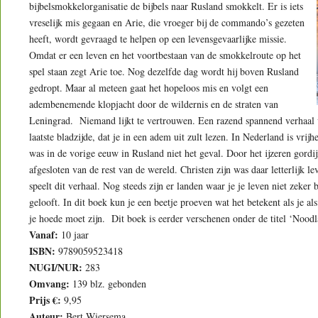
bijbelsmokkelorganisatie de bijbels naar Rusland smokkelt. Er is iets
vreselijk mis gegaan en Arie, die vroeger bij de commando’s gezeten
heeft, wordt gevraagd te helpen op een levensgevaarlijke missie.
Omdat er een leven en het voortbestaan van de smokkelroute op het
spel staan zegt Arie toe. Nog dezelfde dag wordt hij boven Rusland
gedropt. Maar al meteen gaat het hopeloos mis en volgt een
adembenemende klopjacht door de wildernis en de straten van
Leningrad. Niemand lijkt te vertrouwen. Een razend spannend verhaal v
laatste bladzijde, dat je in een adem uit zult lezen. In Nederland is vrij
was in de vorige eeuw in Rusland niet het geval. Door het ijzeren gordij
afgesloten van de rest van de wereld. Christen zijn was daar letterlijk lev
speelt dit verhaal. Nog steeds zijn er landen waar je je leven niet zeker b
gelooft. In dit boek kun je een beetje proeven wat het betekent als je a
je hoede moet zijn. Dit boek is eerder verschenen onder de titel ‘Nood
Vanaf:
10 jaar
ISBN:
9789059523418
NUGI/NUR:
283
Omvang:
139 blz. gebonden
Prijs €:
9,95
Auteur:
Bert Wiersema