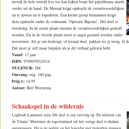
terwijl de hele wereld live toe kan kijken loopt het gijzeldrama steeds
verder uit de hand. De Mossad krijgt opdracht de verantwoordelijken
op te sporen en te liquideren. Een kleine groep hitmannen krijgt
deze opdracht onder de codenaam ‘Operatie Bajonet’. Het doel is
tweeledig. In de eerste plaats moeten de verantwoordelijken gestraft
worden. En in de tweede plaats moet er angst gezaaid worden onder
terroristen. Als je ons bedreigt, of kwaad doet, pakken we je terug. Is da
Dat moet je zelf maar bepalen als je dit verhaal gelezen hebt.
Vanaf:
12 jaar
ISBN:
9789059524514
NUGI/NUR:
284
Omvang:
ong. 160 pag.
Prijs €:
14,95
Auteur:
Bert Wiersema
Schaakspel in de wildernis
Logboek Lammers serie Dit deel is een vervolg op 'De kluizen van
de Titanic' Mortimer de topcrimineel uit het vorige deel is dedans
ontsprongen. Hij is de politie en het legerdat met tientallen mannen