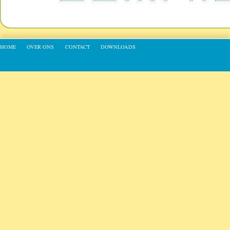
Footer menu
HOME
OVER ONS
CONTACT
DOWNLOADS