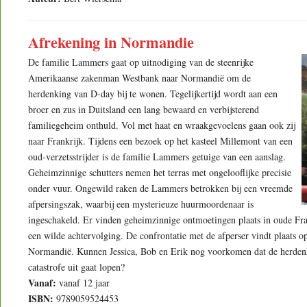
Afrekening in Normandie
De familie Lammers gaat op uitnodiging van de steenrijke
Amerikaanse zakenman Westbank naar Normandië om de
herdenking van D-day bij te wonen. Tegelijkertijd wordt aan een
broer en zus in Duitsland een lang bewaard en verbijsterend
familiegeheim onthuld. Vol met haat en wraakgevoelens gaan ook zij
naar Frankrijk. Tijdens een bezoek op het kasteel Millemont van een
oud-verzetsstrijder is de familie Lammers getuige van een aanslag.
Geheimzinnige schutters nemen het terras met ongelooflijke precisie
onder vuur. Ongewild raken de Lammers betrokken bij een vreemde
afpersingszak, waarbij een mysterieuze huurmoordenaar is
ingeschakeld. Er vinden geheimzinnige ontmoetingen plaats in oude Fran
een wilde achtervolging. De confrontatie met de afperser vindt plaats o
Normandië. Kunnen Jessica, Bob en Erik nog voorkomen dat de herdenk
catastrofe uit gaat lopen?
Vanaf:
vanaf 12 jaar
ISBN:
9789059524453