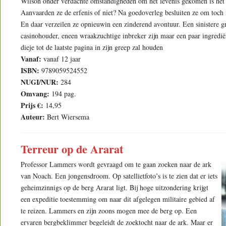
Wilson onder verdachte omstandigheden om het levenis gekomen is het t
Aanvaarden ze de erfenis of niet? Na goedoverleg besluiten ze om toch
En daar verzeilen ze opnieuwin een zinderend avontuur. Een sinistere 
casinohouder, eneen wraakzuchtige inbreker zijn maar een paar ingredië
dieje tot de laatste pagina in zijn greep zal houden
Vanaf:
vanaf 12 jaar
ISBN:
9789059524552
NUGI/NUR:
284
Omvang:
194 pag.
Prijs €:
14,95
Auteur:
Bert Wiersema
Terreur op de Ararat
Professor Lammers wordt gevraagd om te gaan zoeken naar de ark
van Noach. Een jongensdroom. Op satellietfoto’s is te zien dat er iets
geheimzinnigs op de berg Ararat ligt. Bij hoge uitzondering krijgt
een expeditie toestemming om naar dit afgelegen militaire gebied af
te reizen. Lammers en zijn zoons mogen mee de berg op. Een
ervaren bergbeklimmer begeleidt de zoektocht naar de ark. Maar er