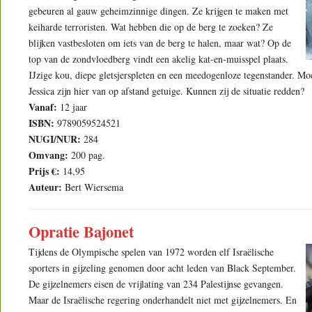
gebeuren al gauw geheimzinnige dingen. Ze krijgen te maken met
keiharde terroristen. Wat hebben die op de berg te zoeken? Ze
blijken vastbesloten om iets van de berg te halen, maar wat? Op de
top van de zondvloedberg vindt een akelig kat-en-muisspel plaats.
IJzige kou, diepe gletsjerspleten en een meedogenloze tegenstander. M
Jessica zijn hier van op afstand getuige. Kunnen zij de situatie redden?
Vanaf:
12 jaar
ISBN:
9789059524521
NUGI/NUR:
284
Omvang:
200 pag.
Prijs €:
14,95
Auteur:
Bert Wiersema
Opratie Bajonet
Tijdens de Olympische spelen van 1972 worden elf Israëlische
sporters in gijzeling genomen door acht leden van Black September.
De gijzelnemers eisen de vrijlating van 234 Palestijnse gevangen.
Maar de Israëlische regering onderhandelt niet met gijzelnemers. En