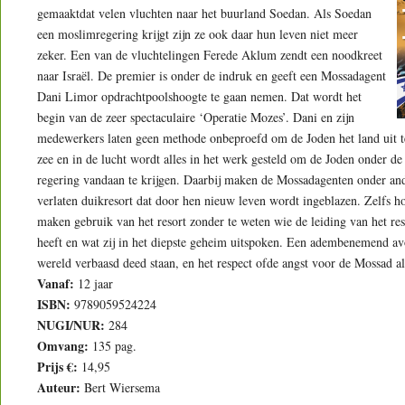
gemaaktdat velen vluchten naar het buurland Soedan. Als Soedan
een moslimregering krijgt zijn ze ook daar hun leven niet meer
zeker. Een van de vluchtelingen Ferede Aklum zendt een noodkreet
naar Israël. De premier is onder de indruk en geeft een Mossadagent
Dani Limor opdrachtpoolshoogte te gaan nemen. Dat wordt het
begin van de zeer spectaculaire ‘Operatie Mozes’. Dani en zijn
medewerkers laten geen methode onbeproefd om de Joden het land uit te 
zee en in de lucht wordt alles in het werk gesteld om de Joden onder d
regering vandaan te krijgen. Daarbij maken de Mossadagenten onder an
verlaten duikresort dat door hen nieuw leven wordt ingeblazen. Zelfs 
maken gebruik van het resort zonder te weten wie de leiding van het res
heeft en wat zij in het diepste geheim uitspoken. Een adembenemend a
wereld verbaasd deed staan, en het respect ofde angst voor de Mossad a
Vanaf:
12 jaar
ISBN:
9789059524224
NUGI/NUR:
284
Omvang:
135 pag.
Prijs €:
14,95
Auteur:
Bert Wiersema