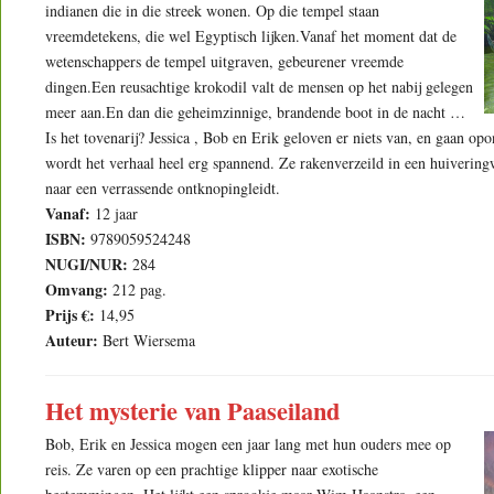
indianen die in die streek wonen. Op die tempel staan
vreemdetekens, die wel Egyptisch lijken.Vanaf het moment dat de
wetenschappers de tempel uitgraven, gebeurener vreemde
dingen.Een reusachtige krokodil valt de mensen op het nabij gelegen
meer aan.En dan die geheimzinnige, brandende boot in de nacht …
Is het tovenarij? Jessica , Bob en Erik geloven er niets van, en gaan op
wordt het verhaal heel erg spannend. Ze rakenverzeild in een huiverin
naar een verrassende ontknopingleidt.
Vanaf:
12 jaar
ISBN:
9789059524248
NUGI/NUR:
284
Omvang:
212 pag.
Prijs €:
14,95
Auteur:
Bert Wiersema
Het mysterie van Paaseiland
Bob, Erik en Jessica mogen een jaar lang met hun ouders mee op
reis. Ze varen op een prachtige klipper naar exotische