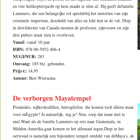
en vier helikoptersjacht op hem maakt te slim af. Hij geeft defamilie
Lammers, die een belangrijke rol speeldebij het instorten van zijn
criminele imperium, deschuld van alles en lokt hen in de val. Diep
in dewildernis van Canada moeten de professor, zijnvrouw en zijn
drie pubers maar zien te overleven.
Vanaf:
vanaf 10 jaar
ISBN:
978-90-5952-406-4
NUGI/NUR:
283
Omvang:
185 blz. gebonden
Prijs €:
14,95
Auteur:
Bert Wiersema
De verborgen Mayatempel
Piramides, nijlkrokodillen, hiërogliefen: die komen toch alleen maar
voor inEgypte? Ja natuurlijk, zeg je! Nou, roep dat maar niet te
snel.Want als de familie Lammers op reis naar Guatemala, in
Midden-Amerika,gaat komen ze het allemaal tegen.Diep in het
oerwoud is namelijk een bijzondere tempel ontdekt van deMaya’s, de