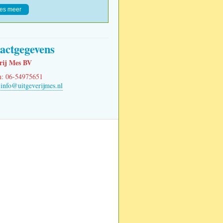
es meer
over onze plannen voor 2026
actgegevens
rij Mes BV
n: 06-54975651
:
info@uitgeverijmes.nl