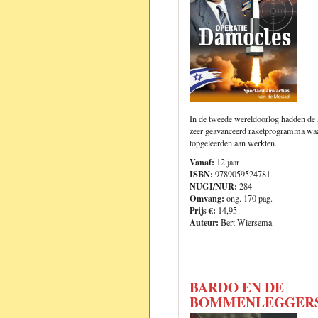
In de tweede wereldoorlog hadden de 
zeer geavanceerd raketprogramma waa
topgeleerden aan werkten.
Vanaf:
12 jaar
ISBN:
9789059524781
NUGI/NUR:
284
Omvang:
ong. 170 pag.
Prijs €:
14,95
Auteur:
Bert Wiersema
BARDO EN DE
BOMMENLEGGER