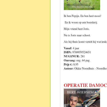
Ik ben Pepijn. En ben heel mooi!
En ik woon op een boerderij.
Mijn vriend heet Joris.
Nu is Joris naar school.
Als hij thuis komt vertelt hij wat leuks
Vanaf:
4 jaar
ISBN:
9789059524651
NUGI/NUR:
281
Omvang:
ong. 64 pag.
Prijs €:
8,95
Auteur:
Okkie Noordhuis - Noordho
OPERATIE DAMOC