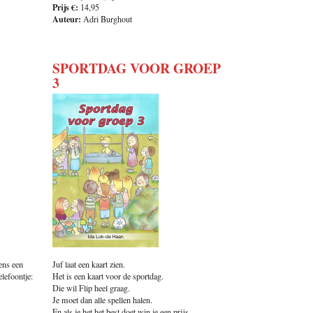
Prijs €:
14,95
Auteur:
Adri Burghout
SPORTDAG VOOR GROEP
3
ens een
Juf laat een kaart zien.
elefoontje:
Het is een kaart voor de sportdag.
Die wil Flip heel graag.
Je moet dan alle spellen halen.
En als je het het best doet win je een prijs.