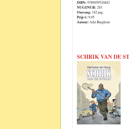
ISBN:
9789059524842
NUGI/NUR:
283
Omvang:
142 pag.
Prijs €:
9,95
Auteur:
Adri Burghout
SCHRIK VAN DE S