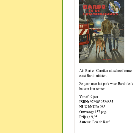
Als Bart en Carolien uit school komen
eerst Bardo uitlaten.
Ze gaan naar het park waar Bardo lekk
bal aan kan rennen.
Vanaf:
9 jaar
ISBN:
9789059524835
NUGI/NUR:
283
Omvang:
157 pag.
Prijs €:
9,95
Auteur:
Ben de Raaf