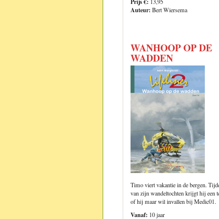
Prijs €:
13,95
Auteur:
Bert Wiersema
WANHOOP OP DE
WADDEN
Timo viert vakantie in de bergen. Tijd
van zijn wandeltochten krijgt hij een t
of hij maar wil invallen bij Medic01.
Vanaf:
10 jaar