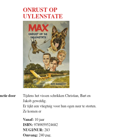
ONRUST OP
UYLENSTATE
nctie door
Tijdens het vissen schrikken Christian, Bart en
Jakob geweldig.
Er lijkt een vliegtuig voor hun ogen neer te storten.
Ze komen er
Vanaf:
10 jaar
ISBN:
9789059524682
NUGI/NUR:
283
Omvang:
240 pag.