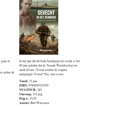
 gaan ze
In het jaar dat dit boek heruitgegeven wordt, is het
80 jaar geleden dat de Tweede Wereldoorlog ten
einde kwam. Overal werden de wapens
er achter de
neergelegd. Overal? Nee, niet overal.
Vanaf:
15 jaar
ISBN:
9789059524705
NUGI/NUR:
285
Omvang:
314 pag.
Prijs €:
19,95
Auteur:
Bert Wiersema