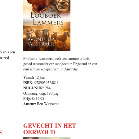
Nazi’s een
r veel
Professor Lammers heeft een enorme erfenis
gehad waaronder een landgoed in Engeland en een
reusachtige schapenfarm in Australië.
Vanaf:
12 jaar
ISBN:
9789059524811
NUGI/NUR:
284
Omvang:
ong. 180 pag.
Prijs €:
14,95
Auteur:
Bert Wiersema
GEVECHT IN HET
S
OERWOUD