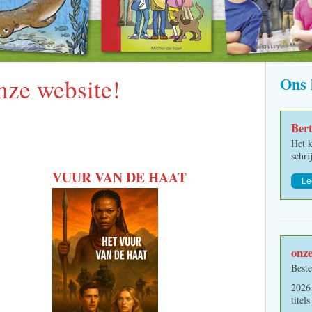
ze website!
Ons 
Ber
Het k
schri
VUUR VAN DE HAAT
Le
onze
Beste
2026
titel