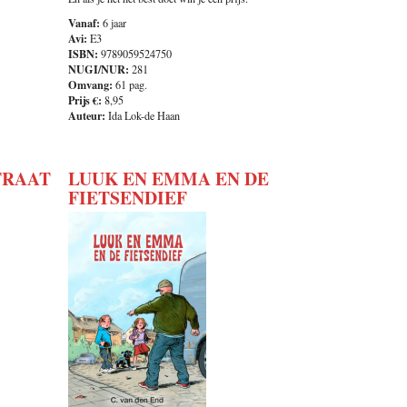
Vanaf:
6 jaar
Avi:
E3
ISBN:
9789059524750
NUGI/NUR:
281
Omvang:
61 pag.
Prijs €:
8,95
Auteur:
Ida Lok-de Haan
TRAAT
LUUK EN EMMA EN DE
FIETSENDIEF