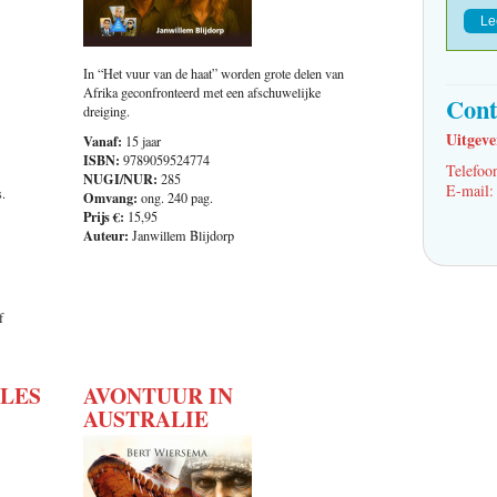
Le
In “Het vuur van de haat” worden grote delen van
Afrika geconfronteerd met een afschuwelijke
Cont
dreiging.
Uitgeve
Vanaf:
15 jaar
ISBN:
9789059524774
Telefoo
NUGI/NUR:
285
E-mail
.
Omvang:
ong. 240 pag.
Prijs €:
15,95
Auteur:
Janwillem Blijdorp
f
LES
AVONTUUR IN
AUSTRALIE