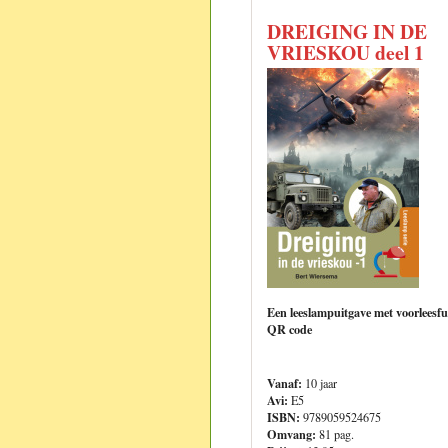
DREIGING IN DE
VRIESKOU deel 1
Een leeslampuitgave met voorleesfu
QR code
Vanaf:
10 jaar
Avi:
E5
ISBN:
9789059524675
Omvang:
81 pag.