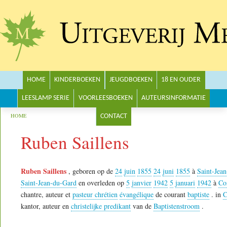
Main menu
HOME
KINDERBOEKEN
JEUGDBOEKEN
18 EN OUDER
LEESLAMP SERIE
VOORLEESBOEKEN
AUTEURSINFORMATIE
You are here
HOME
CONTACT
Ruben Saillens
Ruben Saillens
, geboren op de
24
juin
1855
24
juni
1855
à
Saint-Jea
Saint-Jean-du-Gard
en overleden op
5
janvier
1942
5
januari
1942
à
Co
chantre, auteur et
pasteur chrétien
évangélique
de courant
baptiste
.
in
C
kantor, auteur en
christelijke predikant
van de
Baptistenstroom
.