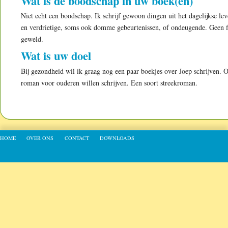
Wat is de boodschap in uw boek(en)
Niet echt een boodschap. Ik schrijf gewoon dingen uit het dagelijkse lev
en verdrietige, soms ook domme gebeurtenissen, of ondeugende. Geen fi
geweld.
Wat is uw doel
Bij gezondheid wil ik graag nog een paar boekjes over Joep schrijven. 
roman voor ouderen willen schrijven. Een soort streekroman.
Footer menu
HOME
OVER ONS
CONTACT
DOWNLOADS